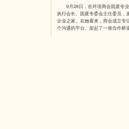
	9月28日，在环境商会固废专
执行会长、固废专委会主任委员，
企业之家
。在她看来，商会成立专
个沟通的平台、架起了一座合作桥
	如今，对于大企业来说，开放式合作创新带来的影响早已不限于锦上添花。许多大的环
保企业秉持着开放式创新，选择与
但也有小企业在细分领域的长处。
为卫星企业共同发展。
固废专委会的发展目标
	固废专业委员会由锦江环境和桑德集团牵头，王元珞对专委会今后的发展抱有极大的期