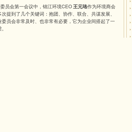
业委员会第一会议中，锦江环境CEO 
王元珞
作为环境商会
多次提到了几个关键词：抱团、协作、联合、共谋发展
、
业委员会非常及时、也非常有必要，它为企业间搭起了一
梁。
专业化中小企业合作。虽然中小环保企业有自己的弱点，
如何将自身的长处做得更好与大企业优势互补，就可以成