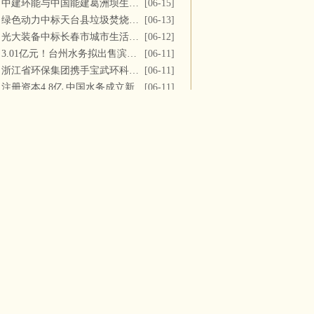
中建环能与中国能建葛洲坝生态环保公司开展座谈交流
[06-15]
绿色动力中标天台县垃圾焚烧及飞灰填埋场运维服务
[06-13]
光大装备中标长春市城市生活垃圾处理中心渗滤液系统更新改造项目
[06-12]
3.01亿元！台州水务拟出售滨海水务全部股权
[06-11]
浙江省环保集团携手宝武环科签署战略合作协议
[06-11]
注册资本4.8亿 中国水务成立新公司
[06-11]