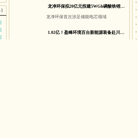
龙净环保拟20亿元投建5WGh磷酸铁锂储能电芯项目
多】
龙净环保首次涉足储能电芯领域
]
]
1.02亿！盈峰环境百台新能源装备赴川 “盈”领环卫低碳绿色发展！
]
成都天府环境新能源有限公司新能源车
]
辆采购项目
]
]
[06-16]
大唐环境董事长辞任
]
[06-15]
节能国祯：提前终止吴桥县城区污水处理厂PPP项目合同
]
[06-15]
中建环能与中国能建葛洲坝生态环保公司开展座谈交流
[06-13]
绿色动力中标天台县垃圾焚烧及飞灰填埋场运维服务
[06-12]
多】
光大装备中标长春市城市生活垃圾处理中心渗滤液系统更新改造项目
[06-11]
3.01亿元！台州水务拟出售滨海水务全部股权
[06-11]
浙江省环保集团携手宝武环科签署战略合作协议
[06-11]
注册资本4.8亿 中国水务成立新公司
[06-10]
首创环保集团聘任王征戍为公司总经理
[06-10]
中国路桥签署哈萨克斯坦阿斯塔纳市2号污水处理厂项目商务合同
[06-08]
侨银股份与乌兹别克斯坦卡什卡达里亚州签署合作备忘录