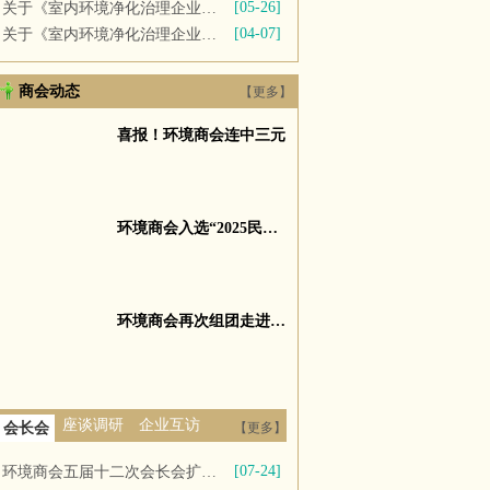
[05-26]
关于《室内环境净化治理企业技术能力等级评价准则》
[04-07]
关于《室内环境净化治理企业技术能力 等级评价准则（征求意见稿）》公开征求意见的公告
商会动态
【更多】
喜报！环境商会连中三元
环境商会入选“2025民营企业发展新质生产力系列典型案例”
环境商会再次组团走进百度
座谈调研
企业互访
会长会
【更多】
[07-24]
环境商会五届十二次会长会扩大会议暨五届四次理事会议召开