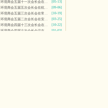
[05-13]
环境商会五届十一次会长会在京召开
[09-06]
环境商会五届五次会长会在杭州召开
[10-19]
环境商会五届三次会长会在常州顺利召开
[03-25]
环境商会五届二次会长会在安徽召开
[10-22]
环境商会四届十三次会长会在湘潭召开
[01-03]
环境商会四届六次会长会议在京召开
[06-15]
环境商会三届七次会长会议在京召开
论坛展览
总裁圆桌会
年会
【更多】
[12-02]
2019中国环境上市公司峰会圆满闭幕
[12-01]
【品牌会议】2019中国环境上市公司峰会盛大开幕
[10-23]
【会议通知】2018中国环境上市公司峰会即将盛大开幕
[06-30]
2019中国环境产业高峰论坛圆满闭幕
[11-10]
2017中国环保产业高峰论坛暨环境商会十周年主题晚会在京隆重开幕
[12-13]
全国工商联环境商会2016年会在广东肇庆召开
[07-25]
2016中国环保产业高峰论坛在京开幕
[09-08]
2015中国环保产业高峰论坛在成都举行
媒体报道
其他活动
专委会活动
【更多】