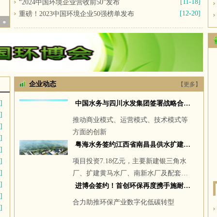
[11-18]
“2024中国环境企业营收前50”发布
[12-20]
重磅！2023中国环境企业50强榜单发布
市公
5
企业动态
【更多】
多】
]
中国水务与四川水发集团签署战略合作协议
]
推动商业模式、运营模式、技术模式等
]
方面的创新
]
粤海水务签约江西省南昌县供水扩建项目
]
]
项目投资7.18亿元，主要新建银三角水
]
厂、扩建黄马水厂、南新水厂及配套管
]
网，合计供水规模达27.7万吨/日
进博会签约！首创环保再度携手施耐德 合力助推环保产业数字化低碳转型
]
合力助推环保产业数字化低碳转型
]