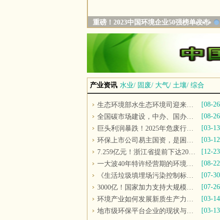
2023中国生态环境产业高峰论坛暨环境上
司峰会盛大开幕
1
2
3
4
产业资讯
水业
/
固废
/
大气
/
土壤
/
综合
【更
[08-26
生态环境部水生态环境司迎来新司长
[08-26
全国碳市场建设，中办、国办重磅文件发布
[03-13
巨头利润暴跌！2025年危废行业是“末路”还是“重生”？
[03-12
环保上市公司易主国资，是困境自救还是行业趋势？
[12-23
7.259亿元！浙江省提前下达2025年中央水、大气、土壤污染防治资金和农村环境整治资金
[08-22
一大波40年特许经营期的环境项目来袭，环保民企的春天到了？
[07-30
《生活垃圾填埋场污染控制标准》GB16889-2024发布，9月1日起实施
[07-26
3000亿！国家加力支持大规模设备更新和消费品以旧换新
[03-14
环境产业如何发展新质生产力？业界人士这样看
[03-13
地市级环保平台企业的现状与发展