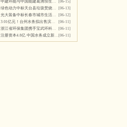
中建环能与中国能建葛洲坝生态环保公司开展座谈交流
[06-15]
绿色动力中标天台县垃圾焚烧及飞灰填埋场运维服务
[06-13]
光大装备中标长春市城市生活垃圾处理中心渗滤液系统更新改造项目
[06-12]
3.01亿元！台州水务拟出售滨海水务全部股权
[06-11]
浙江省环保集团携手宝武环科签署战略合作协议
[06-11]
注册资本4.8亿 中国水务成立新公司
[06-11]