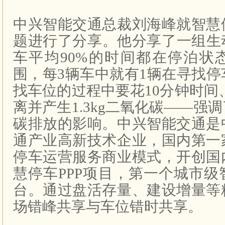
中兴智能交通总裁刘海峰就智慧
题进行了分享。他分享了一组生
车平均
90%
的时间都在停泊状
围，每
3
辆车中就有
1
辆在寻找停
找车位的过程中要花
10
分钟时间
离并产生
1.3kg
二氧化碳——强调
碳排放的影响。中兴智能交通是
通产业高新技术企业，国内第一
停车运营服务商业模式，开创国
慧停车
PPP
项目，第一个城市级
台。通过盘活存量、建设增量等
场错峰共享与车位错时共享。