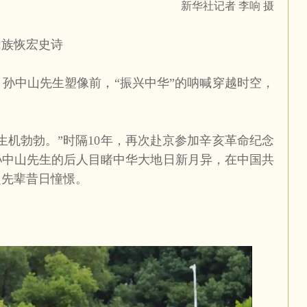
新华社记者
李响
摄
族恢宏史诗
中山先生塑像前，“振兴中华”的呐喊穿越时空，
机勃勃。”时隔
10
年，再次赴京参加辛亥革命纪念
孙中山先生的后人目睹中华大地日新月异，在中国共
超先辈昔日憧憬。