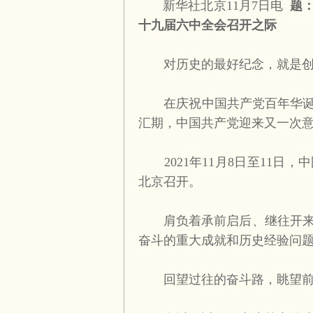
新华社北京
11
月
7
日电
题
十九届六中全会召开之际
对历史的最好纪念，就是创
在庆祝中国共产党百年华诞的
汇期，中国共产党迎来又一次
2021
年
11
月
8
日至
11
日，中
北京召开。
肩负着承前启后、继往开来的
奋斗的重大成就和历史经验问
回望过往的奋斗路，眺望前