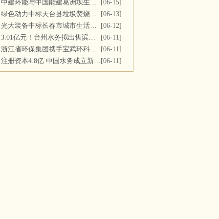
中建环能与中国能建葛洲坝生态环保公司开展座谈交流
[06-15]
绿色动力中标天台县垃圾焚烧及飞灰填埋场运维服务
[06-13]
光大装备中标长春市城市生活垃圾处理中心渗滤液系统更新改造项目
[06-12]
3.01亿元！台州水务拟出售滨海水务全部股权
[06-11]
浙江省环保集团携手宝武环科签署战略合作协议
[06-11]
注册资本4.8亿 中国水务成立新公司
[06-11]