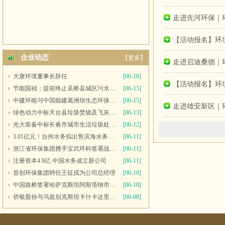
走进先河环保｜
【活动报名】环境
企业动态
【更多】
走进启迪桑德｜
大唐环境董事长辞任
[06-16]
【活动报名】环境
节能国祯：提前终止吴桥县城区污水处理厂PPP项目合同
[06-15]
中建环能与中国能建葛洲坝生态环保公司开展座谈交流
[06-15]
走进雄安新区｜
绿色动力中标天台县垃圾焚烧及飞灰填埋场运维服务
[06-13]
光大装备中标长春市城市生活垃圾处理中心渗滤液系统更新改造项目
[06-12]
3.01亿元！台州水务拟出售滨海水务全部股权
[06-11]
浙江省环保集团携手宝武环科签署战略合作协议
[06-11]
注册资本4.8亿 中国水务成立新公司
[06-11]
首创环保集团聘任王征戍为公司总经理
[06-10]
中国路桥签署哈萨克斯坦阿斯塔纳市2号污水处理厂项目商务合同
[06-10]
侨银股份与乌兹别克斯坦卡什卡达里亚州签署合作备忘录
[06-08]