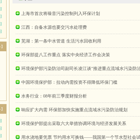
]
]
上海市首次将噪音污染控制列入环保计划
]
]
江西：自备水源也要交污水处理费
]
芜湖：第一条中水管道 生活污水回收利用
多】
环保部提八工作重点 落实中央经济工作会决策
环境保护部污染防治司副司长凌江谈“推进重点流域水污染防治
中国环境保护部：拉动内需投资不得降低环保门槛
水务行业：08年前三季度财报分析
多】
响应扩大内需 环保部加快实施重点流域水污染防治规划
]
环境保护部提出采取六大举措协调环境与经济发展关系
]
]
用水浇地要凭票 节约用水可换钱——我国第一个节水型社会