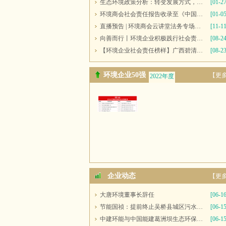
生态环境政策分析：转变发展方式，推进“双碳”目标
[01-27
环境商会社会责任报告收录至《中国民营企业社会责任报告》
[01-05
直播预告 | 环境商会云讲堂法务专场第十一期
[11-11
向善而行丨环境企业积极践行社会责任 彰显优秀榜样力量
[08-24
【环境企业社会责任榜样】广西碧清源环保投资有限公司
[08-23
环境企业50强
【更
2022年度
2021年度
企业动态
【更
大唐环境董事长辞任
[06-16
节能国祯：提前终止吴桥县城区污水处理厂PPP项目合同
[06-15
中建环能与中国能建葛洲坝生态环保公司开展座谈交流
[06-15