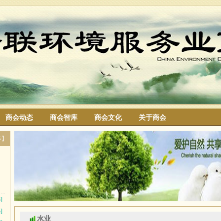
商会动态
商会智库
商会文化
关于商会
搜索
多】
]
]
水业