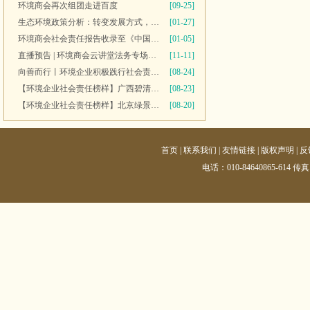
环境商会再次组团走进百度
[09-25]
生态环境政策分析：转变发展方式，推进“双碳”目标
[01-27]
环境商会社会责任报告收录至《中国民营企业社会责任报告》
[01-05]
直播预告 | 环境商会云讲堂法务专场第十一期
[11-11]
向善而行丨环境企业积极践行社会责任 彰显优秀榜样力量
[08-24]
【环境企业社会责任榜样】广西碧清源环保投资有限公司
[08-23]
【环境企业社会责任榜样】北京绿景行科技发展有限公司
[08-20]
首页
|
联系我们
|
友情链接
|
版权声明
|
反
电话：010-84640865-614 传真：