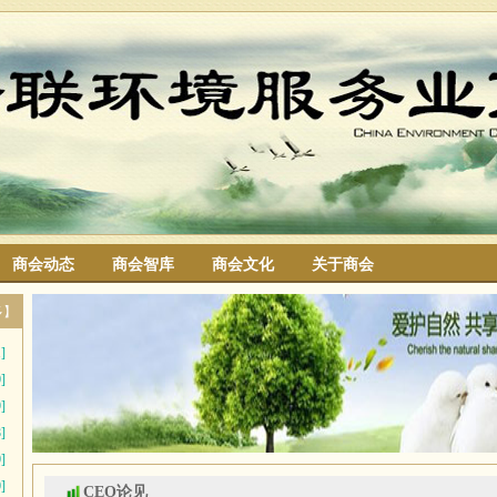
商会动态
商会智库
商会文化
关于商会
搜索
多】
]
]
]
]
]
]
CEO论见