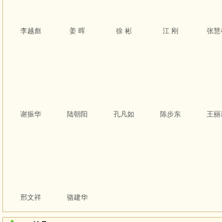
李越彪
姜 晖
徐 彬
江 刚
张慧
谢振华
陆朝阳
孔凡如
陈步东
王丽
邢文祥
骆建华