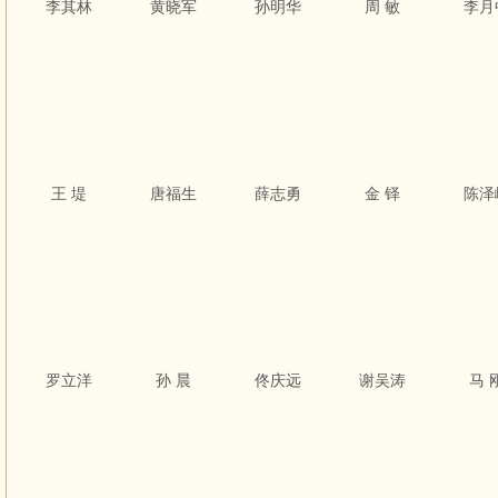
李其林
黄晓军
孙明华
周 敏
李月
王 堤
唐福生
薛志勇
金 铎
陈泽
罗立洋
孙 晨
佟庆远
谢吴涛
马 