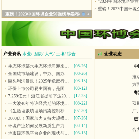
“2024中国环境企业营
重磅！2023中国环境
重磅！2023中国环境企业50强榜单发布
1
2
3
4
5
产业资讯
水业
/
固废
/
大气
/
土壤
/
综合
企业动态
【更多】
[08-26]
生态环境部水生态环境司迎来新司长
[08-26]
全国碳市场建设，中办、国办重磅文件发布
推
[03-13]
巨头利润暴跌！2025年危废行业是“末路”还是“重生”？
方
[03-12]
环保上市公司易主国资，是困境自救还是行业趋势？
[12-23]
7.259亿元！浙江省提前下达2025年中央水、大气、土壤污染防治资金和农村环境整治资金
[08-22]
项
一大波40年特许经营期的环境项目来袭，环保民企的春天到了？
[07-30]
《生活垃圾填埋场污染控制标准》GB16889-2024发布，9月1日起实施
厂
[07-26]
3000亿！国家加力支持大规模设备更新和消费品以旧换新
网
[03-14]
环境产业如何发展新质生产力？业界人士这样看
合
[03-13]
地市级环保平台企业的现状与发展