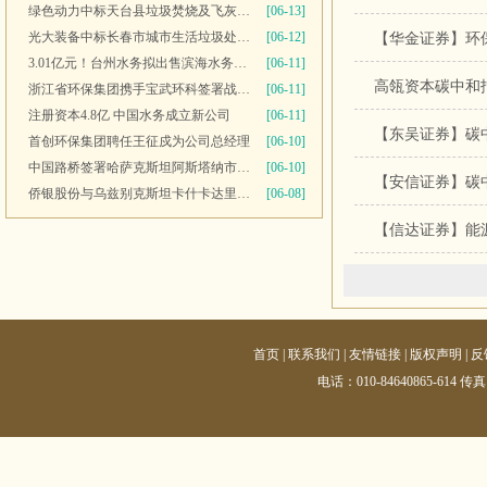
绿色动力中标天台县垃圾焚烧及飞灰填埋场运维服务
[06-13]
光大装备中标长春市城市生活垃圾处理中心渗滤液系统更新改造项目
[06-12]
【华金证券】环
3.01亿元！台州水务拟出售滨海水务全部股权
[06-11]
高瓴资本碳中和
浙江省环保集团携手宝武环科签署战略合作协议
[06-11]
注册资本4.8亿 中国水务成立新公司
[06-11]
【东吴证券】碳
首创环保集团聘任王征戍为公司总经理
[06-10]
中国路桥签署哈萨克斯坦阿斯塔纳市2号污水处理厂项目商务合同
[06-10]
【安信证券】碳
侨银股份与乌兹别克斯坦卡什卡达里亚州签署合作备忘录
[06-08]
【信达证券】能
首页
|
联系我们
|
友情链接
|
版权声明
|
反
电话：010-84640865-614 传真：