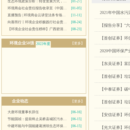
生态环境政策分析：转变发展方式，推进“双碳”目标
[01-27]
环境商会社会责任报告收录至《中国民营企业社会责任报告》
[01-05]
2021年中国水
直播预告 | 环境商会云讲堂法务专场第十一期
[11-11]
向善而行丨环境企业积极践行社会责任 彰显优秀榜样力量
[08-24]
【报告分享】“六
【环境企业社会责任榜样】广西碧清源环保投资有限公司
[08-23]
【首创证券】环保
环境企业50强
【更多】
2022年度
2020中国环保
2021年度
【东吴证券】富国
【首创证券】垃
【中泰证券】碳
企业动态
【更多】
【首创证券】垃
大唐环境董事长辞任
[06-16]
节能国祯：提前终止吴桥县城区污水处理厂PPP项目合同
[06-15]
中建环能与中国能建葛洲坝生态环保公司开展座谈交流
[06-15]