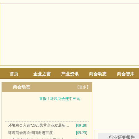
首页
企业之窗
产业资讯
商会动态
商会智库
商会动态
【更多】
喜报！环境商会连中三元
环境商会入选“2025民营企业发展新质生产力系列典型案例”
[09-28]
环境商会再次组团走进百度
[09-25]
行业研究报告