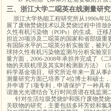
三、浙江大学二噁英在线测量
研究
浙江大学热能工程研究所从
1990s
年以
展了废物焚烧技术以及焚烧过程中排放
久性有机污染物（
POPs
）的生成、迁移
担近
20
项涉及二噁英的国家和省部级重
有国际水平的二噁英分析实验室，被列
球持久性有机污染物监测与分析实验室
量方面，
2006-2008
年承担并完成了《二
物的关联机理及其实时检测新方法》（
5
科学基金项目。
研究所近年来一直从事
测量研究方面已培养了4位博士和硕士
并申请了1项专利，
申请保护了一种具有
谐激光光谱结合飞行时间质谱在线监测
针对生活垃圾焚烧炉和医疗废物焚烧
关联物的研究，主要包括多环芳烃和氯