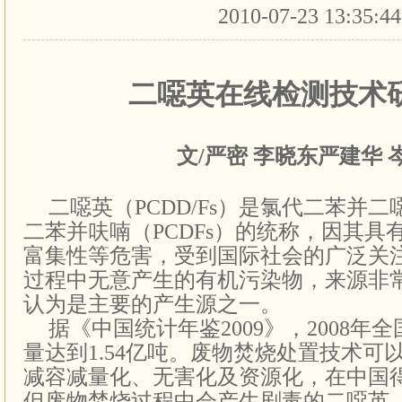
2010-07-23 13:35:4
二噁英在线检测技术
文/严密 李晓东严建华 
二噁英（
PCDD/Fs
）是
氯代二苯并二
二苯并呋喃
（
PCDFs
）的统称，
因其
具
富集性等危害，受到国际社会的广泛关
过程中无意产生的有机污染物，来源非
认为是主要的产生源之一。
据《中国统计年鉴2009》，2008年
量达到1.54亿吨。
废物焚烧处置技术可
减容减量化、无害化及资源化，在中国
但废物焚烧过程中会产生剧毒的二噁英