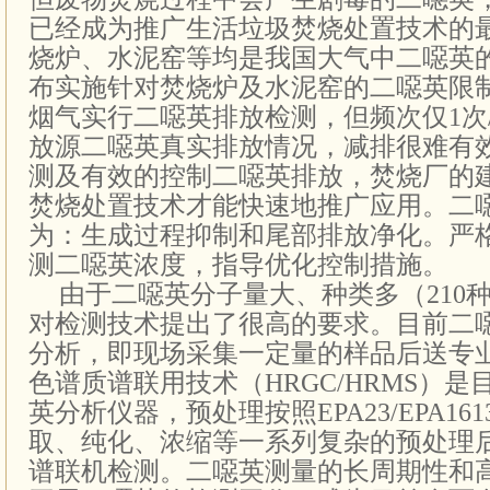
已经成为推广生活垃圾焚烧处置技术的
烧炉、水泥窑等均是我国大气中二噁英
布实施针对焚烧炉及水泥窑的二噁英限
烟气实行二噁英排放检测，但频次仅
1
次
放源二噁英真实排放情况，减排很难有
测及有效的控制二噁英排放，焚烧厂的
焚烧处置技术才能快速地推广应用。二
为：生成过程抑制和尾部排放净化。严
测二噁英浓度，指导优化控制措施。
由于二噁英分子量大、种类多（
210
对检测技术提出了很高的要求。
目前二
分析，即现场采集一定量的样品后送专
色谱质谱联用技术（
HRGC/HRMS
）是
英分析仪器，预处理按照
EPA23/EPA161
取、纯化、浓缩等一系列复杂的预处理
谱联机检测。二噁英测量的长周期性和