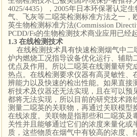
生物检测技术已被美国环境保护署推荐
4025/4435
），2005年日本环保署认定
气、飞灰等二噁英检测标准方法之一，
英生物检测标准方法(
Commission Direct
PCDD/Fs
的生物检测技术商业应用已经
1.3
在线检测技术
在线检测技术具有快速检测烟气中二
炉内燃烧工况指导设备优化运行、辅助
优点及作用。所以二噁英在线测量研究
热点。在线检测要求仪器有高灵敏性、
辨能力以及快速的检出性能。如果直接
析技术及仪器还无法实现，且在可以预
都将无法实现，所以目前的研究技术路
测量二噁英的关联物，再通过关联模型
在线浓度。
关联物是指那些和二噁英及
关性并且能够通过它们的浓度来量化或
质，这些物质在烟气中有较高的浓度、