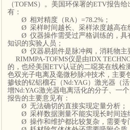
（TOFMS）。美国环保署的ETV报告
有：
Ø
相对精度（RA）=78.2%；
Ø
采样时间越长、采样浓度越高在
Ø
仪器操作需受过严格训练的，具
知识的实验人员；
Ø
仪器易损件是脉冲阀，消耗物主
RIMMPA-TOFMS
仪是由IDX TECHN
的，也经美国ETV认证的二噁英在线检
色双光子电离及毫微秒脉冲技术，主要
掺钕的钇铝榴石（Nd:YAG）激光器（
增Nd:YAG激光器电离活化的分子、一
报告的主要意见有：
Ø
无法确切的直接实现定量分析；
Ø
采样数据测量不能实现长时间连
Ø
操作和维护都比较复杂，需要专
Ø
耗材除气体体外还需要吸附介质