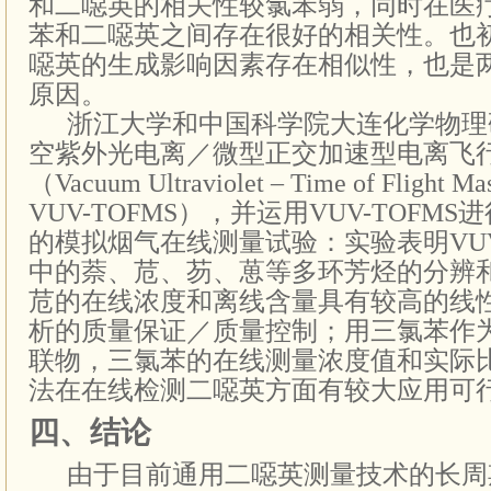
和二噁英的相关性较氯苯弱，同时在医
苯和二噁英之间存在很好的相关性。也
噁英的生成影响因素存在相似性，也是
原因。
浙江大学和中国科学院大连化学物理
空紫外光电离／微型正交加速型电离飞
（
Vacuum Ultraviolet – Time of Flight Ma
VUV-TOFMS
），并运用
VUV-TOFMS
进
的模拟烟气在线测量试验：实验表明
VU
中的萘、苊、芴、葸等多环芳烃的分辨
苊的在线浓度和离线含量具有较高的线
析的质量保证／质量控制；用三氯苯作
联物，三氯苯的在线测量浓度值和实际
法在在线检测二噁英方面有较大应用可
四、结论
由于目前通用二噁英测量技术的长周