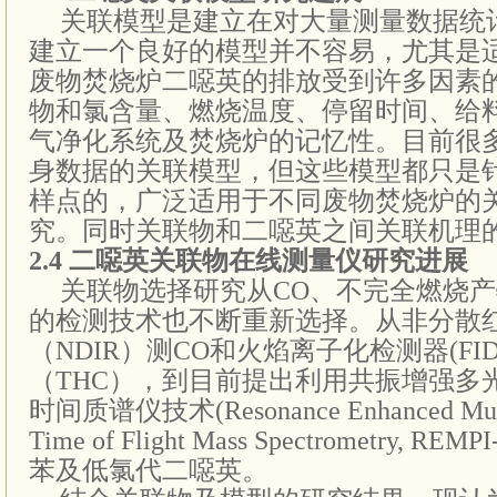
关联模型是建立在对大量测量数据统
建立一个良好的模型并不容易，尤其是
废物焚烧炉二噁英的排放受到许多因素
物和氯含量、燃烧温度、停留时间、给
气净化系统及焚烧炉的记忆性。目前很
身数据的关联模型，但这些模型都只是
样点的，广泛适用于不同废物焚烧炉的
究。同时关联物和二噁英之间关联机理
2.4
二噁英关联物在线测量仪研究进展
关联物选择研究从
CO、不完全燃烧
的检测技术也不断重新选择。从
非分散
（NDIR）测CO和火焰离子化检测器(FI
（THC），到目前提出利用共振增强多
时间质谱仪技术
(
Resonance Enhanced Mult
Time of Flight Mass
Spectrometry, REMP
苯及低氯代二噁英。