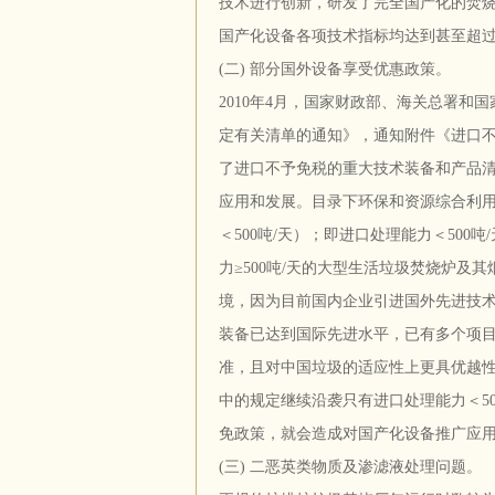
技术进行创新，研发了完全国产化的焚
国产化设备各项技术指标均达到甚至超
(二) 部分国外设备享受优惠政策。
2010年4月，国家财政部、海关总署
定有关清单的通知》，通知附件《进口不
了进口不予免税的重大技术装备和产品
应用和发展。目录下环保和资源综合利
＜500吨/天）；即进口处理能力＜50
力≥500吨/天的大型生活垃圾焚烧炉
境，因为目前国内企业引进国外先进技术
装备已达到国际先进水平，已有多个项
准，且对中国垃圾的适应性上更具优越
中的规定继续沿袭只有进口处理能力＜5
免政策，就会造成对国产化设备推广应
(三) 二恶英类物质及渗滤液处理问题。