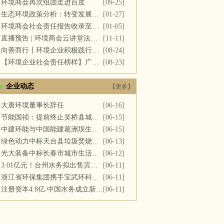
环境商会再次组团走进百度
[09-25]
生态环境政策分析：转变发展方式，推进“双碳”目标
[01-27]
环境商会社会责任报告收录至《中国民营企业社会责任报告》
[01-05]
直播预告 | 环境商会云讲堂法务专场第十一期
[11-11]
向善而行丨环境企业积极践行社会责任 彰显优秀榜样力量
[08-24]
【环境企业社会责任榜样】广西碧清源环保投资有限公司
[08-23]
企业动态
【更多】
大唐环境董事长辞任
[06-16]
节能国祯：提前终止吴桥县城区污水处理厂PPP项目合同
[06-15]
中建环能与中国能建葛洲坝生态环保公司开展座谈交流
[06-15]
绿色动力中标天台县垃圾焚烧及飞灰填埋场运维服务
[06-13]
光大装备中标长春市城市生活垃圾处理中心渗滤液系统更新改造项目
[06-12]
3.01亿元！台州水务拟出售滨海水务全部股权
[06-11]
浙江省环保集团携手宝武环科签署战略合作协议
[06-11]
注册资本4.8亿 中国水务成立新公司
[06-11]