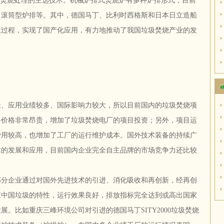
圾焚烧处理的主选技术。机械炉排式焚烧炉有多种炉排形式，目前
、滚筒型炉排等。其中，德国马丁、比利时西格斯和日本日立造船
收过程，实现了国产化应用，有力地推动了我国垃圾焚烧产业的发
长、应用业绩较多、国际影响力较大，所以目前国内的垃圾焚烧项
备价格非常昂贵，增加了垃圾焚烧电厂的项目投资；另外，项目运
费用较高，也增加了工厂的运行维护成本。国外技术装备的持续广
术的发展和应用，目前国内企业完全自主品牌的市场竞争力还比较
部分企业通过对国外先进技术的引进、消化吸收和再创新，经再创
应中国垃圾的特性，运行效果良好，排放指标完全达到或高出国家
。比如重庆三峰环境公司对引进的德国马丁SITY2000垃圾焚烧