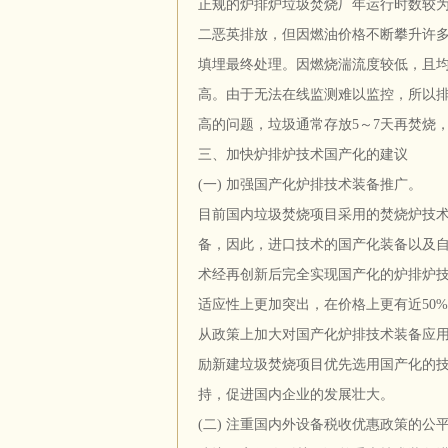
正规的炉排炉垃圾焚烧厂年运行时数较
二恶英排放，但因燃油价格不断攀升许
填埋最终处理。因燃烧湍流度较低，且
高。由于无法在线监测难以监控，所以
高的问题，垃圾通常存放5～7天再焚烧
三、加快炉排炉技术国产化的建议
(一) 加强国产化炉排技术装备推广。
目前国内垃圾焚烧项目采用的焚烧炉技
备，因此，进口技术的国产化装备以及
术经再创新后完全实现国产化的炉排炉
适应性上更加突出，在价格上更有近50
从政策上加大对国产化炉排技术装备应
励新建垃圾焚烧项目优先选用国产化的
持，促进国内企业的发展壮大。
(二) 注重国内外设备税收优惠政策的公