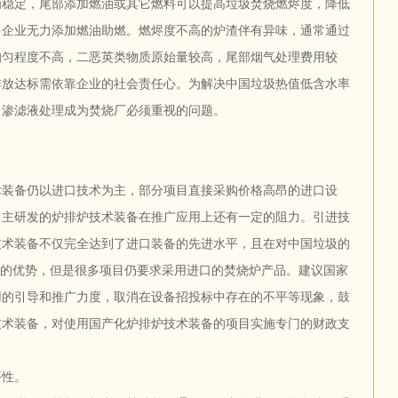
为稳定，尾部添加燃油或其它燃料可以提高垃圾焚烧燃烬度，降低
多企业无力添加燃油助燃。燃烬度不高的炉渣伴有异味，通常通过
均匀程度不高，二恶英类物质原始量较高，尾部烟气处理费用较
排放达标需依靠企业的社会责任心。为解决中国垃圾热值低含水率
，渗滤液处理成为焚烧厂必须重视的问题。
术装备仍以进口技术为主，部分项目直接采购价格高昂的进口设
自主研发的炉排炉技术装备在推广应用上还有一定的阻力。引进技
技术装备不仅完全达到了进口装备的先进水平，且在对中国垃圾的
%的优势，但是很多项目仍要求采用进口的焚烧炉产品。建议国家
用的引导和推广力度，取消在设备招投标中存在的不平等现象，鼓
技术装备，对使用国产化炉排炉技术装备的项目实施专门的财政支
平性。