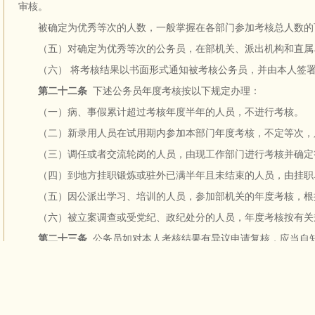
审核。
被确定为优秀等次的人数，一般掌握在各部门参加考核总人数的
（五）对确定为优秀等次的公务员，在部机关、派出机构和直属
（六） 将考核结果以书面形式通知被考核公务员，并由本人签
第二十二条
下述公务员年度考核按以下规定办理：
（一）病、事假累计超过考核年度半年的人员，不进行考核。
（二）新录用人员在试用期内参加本部门年度考核，不定等次，
（三）调任或者交流轮岗的人员，由现工作部门进行考核并确定等
（四）到地方挂职锻炼或驻外已满半年且未结束的人员，由挂职单
（五）因公派出学习、培训的人员，参加部机关的年度考核，根
（六）被立案调查或受党纪、政纪处分的人员，年度考核按有关
第二十三条
公务员如对本人考核结果有异议申请复核，应当自
无正当理由不参加年度考核的公务员，经教育后仍然拒绝参加的
第二十四条
《公务员年度考核登记表》存入本人档案，考核结