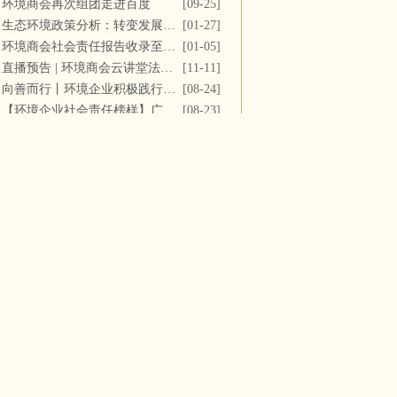
环境商会再次组团走进百度
[09-25]
生态环境政策分析：转变发展方式，推进“双碳”目标
[01-27]
环境商会社会责任报告收录至《中国民营企业社会责任报告》
[01-05]
直播预告 | 环境商会云讲堂法务专场第十一期
[11-11]
向善而行丨环境企业积极践行社会责任 彰显优秀榜样力量
[08-24]
【环境企业社会责任榜样】广西碧清源环保投资有限公司
[08-23]