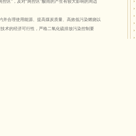
两控区”，及对“两控区”酸雨的产生有较大影响的周边
约并合理使用能源、提高煤炭质量、高效低污染燃烧以
据技术的经济可行性，严格二氧化硫排放污染控制要
锅炉、大型工业锅炉和窑炉使用中、高硫份燃煤的，应
炉窑，应优先使用优质低硫煤、洗选煤等低污染燃料或
电、燃气等清洁能源或固硫型煤替代原煤散烧。
发利用，逐步改善和优化能源结构。
淘汰落后工艺和产品，关闭或改造布局不合理、污染严
术改造，采用先进洁净煤技术，提高能源利用效率。
能源比例，清洁能源应优先供应民用燃烧设施和小型工
热源，鼓励发展地热、电热膜供暖等采暖方式；城市市