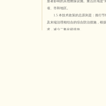
显著影响的其他燃煤设施。重点区域是“
省、市和地区。
1.5 本技术政策的总原则是：推行节
及末端治理相结合的综合防治措施，根
求，减少二氧化硫排放。
1.6 本技术政策的技术路线是：电厂
安装烟气脱硫设施；中小型工业锅炉和
其它清洁能源；城市民用炉灶鼓励使用
2. 能源合理利用
2.1 鼓励可再生能源和清洁能源的开
2.2 通过产业和产品结构调整，逐步
重的小企业；鼓励工业企业进行节能技
2.3 逐步提高城市用电、燃气等清洁
业燃烧设施。
2.4 城镇应统筹规划，多种方式解决