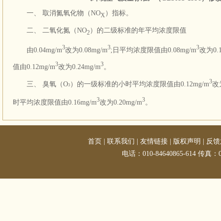
一、 取消氮氧化物（NO
）指标。
X
二、 二氧化氮（NO
）的二级标准的年平均浓度限值
2
3
3
3
由0.04mg/m
改为0.08mg/m
;日平均浓度限值由0.08mg/m
改为0.1
3
3
值由0.12mg/m
改为0.24mg/m
。
3
三、 臭氧（O
）的一级标准的小时平均浓度限值由0.12mg/m
改为
3
3
3
时平均浓度限值由0.16mg/m
改为0.20mg/m
。
首页
|
联系我们
|
友情链接
|
版权声明
|
反馈
电话：010-84640865-614 传真：01