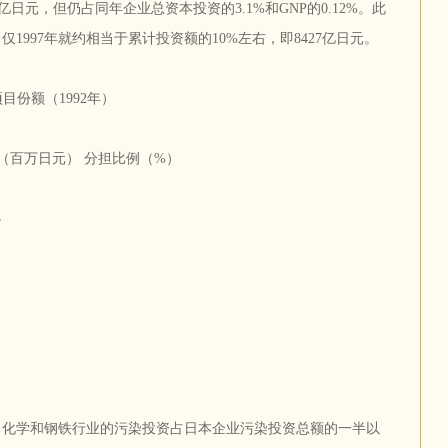
600亿日元，但仍占同年企业总资本投资的3.1%和GNP的0.12%。此
1997年就约相当于累计投资额的10%左右，即8427亿日元。
目份额（1992年）
（百万日元） 分担比例（%）
5
力、化学和钢铁行业的污染投资占日本企业污染投资总额的一半以