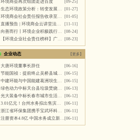
环境商会再次组团走进百度
[09-25]
生态环境政策分析：转变发展方式，推进“双碳”目标
[01-27]
环境商会社会责任报告收录至《中国民营企业社会责任报告》
[01-05]
直播预告 | 环境商会云讲堂法务专场第十一期
[11-11]
向善而行丨环境企业积极践行社会责任 彰显优秀榜样力量
[08-24]
【环境企业社会责任榜样】广西碧清源环保投资有限公司
[08-23]
企业动态
【更多】
大唐环境董事长辞任
[06-16]
节能国祯：提前终止吴桥县城区污水处理厂PPP项目合同
[06-15]
中建环能与中国能建葛洲坝生态环保公司开展座谈交流
[06-15]
绿色动力中标天台县垃圾焚烧及飞灰填埋场运维服务
[06-13]
光大装备中标长春市城市生活垃圾处理中心渗滤液系统更新改造项目
[06-12]
3.01亿元！台州水务拟出售滨海水务全部股权
[06-11]
浙江省环保集团携手宝武环科签署战略合作协议
[06-11]
注册资本4.8亿 中国水务成立新公司
[06-11]