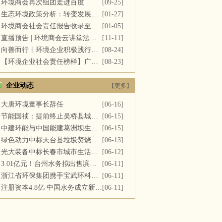
环境商会再次组团走进百度
[09-25]
生态环境政策分析：转变发展方式，推进“双碳”目标
[01-27]
环境商会社会责任报告收录至《中国民营企业社会责任报告》
[01-05]
直播预告 | 环境商会云讲堂法务专场第十一期
[11-11]
向善而行丨环境企业积极践行社会责任 彰显优秀榜样力量
[08-24]
【环境企业社会责任榜样】广西碧清源环保投资有限公司
[08-23]
企业动态
【更多】
大唐环境董事长辞任
[06-16]
节能国祯：提前终止吴桥县城区污水处理厂PPP项目合同
[06-15]
中建环能与中国能建葛洲坝生态环保公司开展座谈交流
[06-15]
绿色动力中标天台县垃圾焚烧及飞灰填埋场运维服务
[06-13]
光大装备中标长春市城市生活垃圾处理中心渗滤液系统更新改造项目
[06-12]
3.01亿元！台州水务拟出售滨海水务全部股权
[06-11]
浙江省环保集团携手宝武环科签署战略合作协议
[06-11]
注册资本4.8亿 中国水务成立新公司
[06-11]