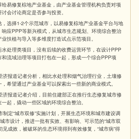
荐给易修复棕地产业基金，由产业基金管理机构负责对项
研讨会讨论商定是否参与投资。
，选择1-2个示范城市，以易修复棕地产业基金平台与地
，响应PPP等新兴模式，从城市生态规划、环境综合整治
产业扶植与导入等多维度打造试点示范项目。
污水处理类项目，没有后续的收费运营环节，在设计PPP
和流域治理等项目打包在一起，形成一个综合PPP项
纪经济报道记者分析，相比水处理和烟气治理行业，土壤修
一，希望通过产业基金可以探索出一些新的商业模式。
纪经济报道记者介绍，目前住建部正在推行生态修复城市修
在一起，撬动一些区域的环境综合整治。
城市制定“城市双修”实施计划，开展生态环境和城市建设调
的城市设计，推进一批有实效、有影响、可示范的“城市双
工作初见成效，被破坏的生态环境得到有效修复，“城市病”得