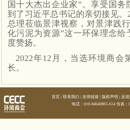
国十大杰出企业家”。享受国务
到了习近平总书记的亲切接见。20
总理莅临景津视察，对景津践行
化污泥为资源”这一环保理念给
度赞扬。
2022年12月，当选环境商
长。
首页
|
联系我们
|
友情链接
|
版权声明
|
反馈
电话：010-84640865-614 传真：01