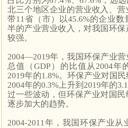
占比分别为
67.4%
、
67.6%
，远远
北三个地区企业的营业收入、营
带
11
省（市）以
45.6%
的企业数
半的产业营业收入，对我国环保
较强。
2004
—
2019
年，我国环保产业营
总值（
GDP
）的比值从
2004
年
2019
年的
1.8%
。环保产业对国民
2004
年的
0.3%
上升到
2019
年的
3.
过一些波动，但环保产业对国民
逐步加大的趋势。
2004-2011
年，我国环保产业从