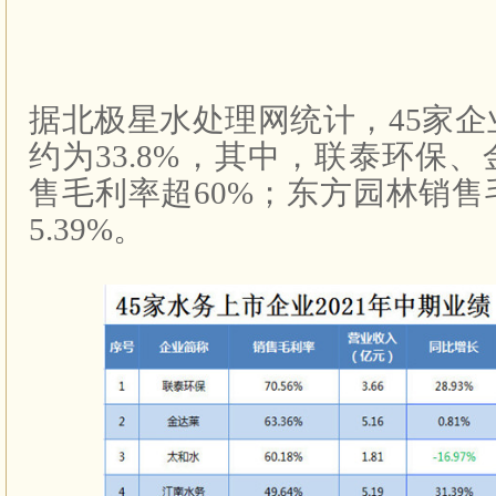
据北极星水处理网统计，
45
家企
约为
33.8%
，其中，联泰环保、
售毛利率超
60%
；东方园林销售
5.39%
。