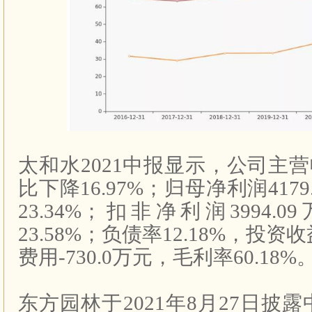
太和水
2021
中报显示，公司主营
比下降
16.97%
；归母净利润
4179
23.34%
；扣非净利润
3994.09
23.58%
；负债率
12.18%
，投资收
费用
-730.0
万元，毛利率
60.18%
东方园林于
2021
年
8
月
27
日披露