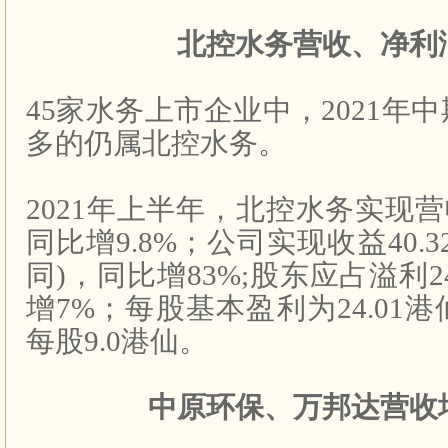
北控水务营收、净利
45
家水务上市企业中，
2021
年中
多的仍属北控水务。
2021
年上半年，北控水务实现营
同比增
9.8%
；公司实现收益
40.3
同
)
，同比增
83%;
股东应占溢利
2
增
7%
；每股基本盈利为
24.01
港
每股
9.0
港仙。
中原环保、万邦达营收