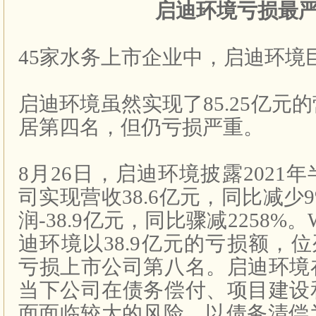
启迪环境亏损最
45
家水务上市企业中，启迪环境
启迪环境虽然实现了
85.25
亿元的
居第四名，但仍亏损严重。
8
月
26
日，启迪环境披露
2021
年
司实现营收
38.6
亿元，同比减少
润
-38.9
亿元，同比骤减
2258%
。
迪环境以
38.9
亿元的亏损额，位
亏损上市公司第八名。启迪环境
当下公司在债务偿付、项目建设
面面临较大的风险。以债务清偿