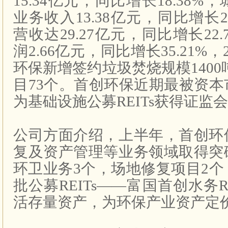
15.34
亿元，同比增长
18.38%
，
业务收入
13.38
亿元，同比增长
营收达
29.27
亿元，同比增长
22.
润
2.66
亿元，同比增长
35.21%
，
环保新增签约垃圾焚烧规模
1400
目
73
个。首创环保近期最被资本
为基础设施公募
REITs
获得证监会
公司方面介绍，上半年，首创环
复及资产管理等业务领域取得突
环卫业务
3
个，场地修复项目
2
个
批公募
REITs
——富国首创水务
R
活存量资产，为环保产业资产定