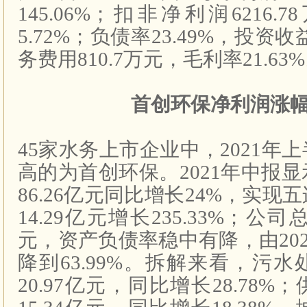
145.06%
；扣非净利润
6216.78
5.72%
；负债率
23.49%
，投资收
务费用
810.7
万元，毛利率
21.63%
首创环保净利润涨
45
家水务上市企业中，
2021
年上
高的为首创环保。
2021
年中报显
86.26
亿元同比增长
24%
，实现五
14.29
亿元增长
235.33%
；公司
元，资产负债率稳中有降，由
20
降到
63.99%
。拆解来看，污水
20.97
亿元，同比增长
28.78%
；