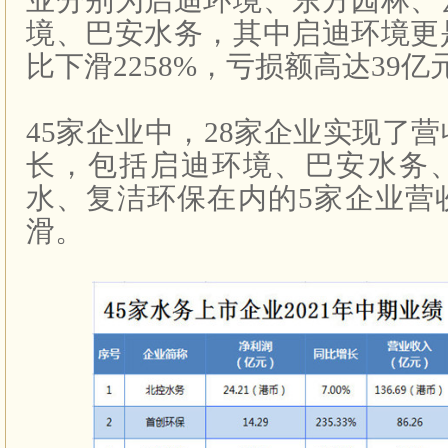
业分别为启迪环境、东方园林、
境、巴安水务，其中启迪环境更
比下滑
2258%
，亏损额高达
39
亿
45
家企业中，
28
家企业实现了营
长，包括启迪环境、巴安水务
水、复洁环保在内的
5
家企业营
滑。