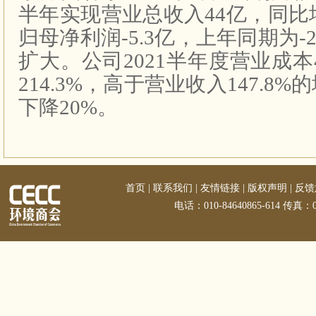
半年实现营业总收入
44
亿，同比
归母净利润
-5.3
亿，上年同期为
-2
扩大。公司
2021
半年度营业成本
214.3%
，高于营业收入
147.8%
的
下降
20%
。
首页
|
联系我们
|
友情链接
|
版权声明
|
反馈
电话：010-84640865-614 传真：01