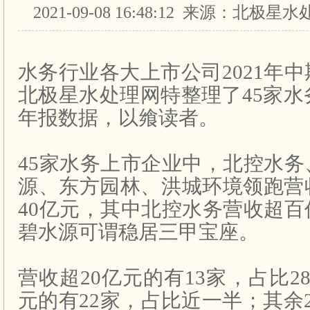
2021-09-08 16:48:12 来源：北
水务行业各大上市公司
2021
年中
北极星水处理网特整理了
45
家水
年报数据，以飨读者。
45
家水务上市企业中，北控水务
源、东方园林、洪城环境领跑营
40
亿元，其中北控水务营收超百
碧水源可谓稳居三甲宝座。
营收超
20
亿元的有
13
家，占比
2
元的有
22
家，占比近一半；其余