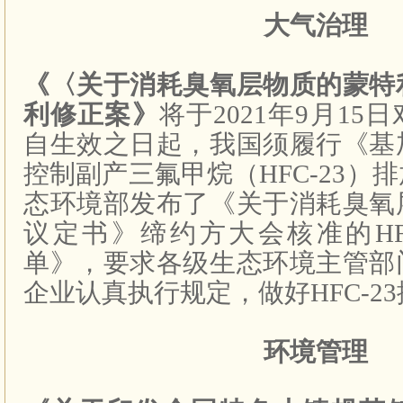
大气治理
《〈关于消耗臭氧层物质的蒙特
利修正案》
将于
2021
年
9
月
15
日
自生效之日起，我国须履行《基
控制副产三氟甲烷（
HFC-23
）排
态环境部发布了《关于消耗臭氧
议定书》缔约方大会核准的
H
单》，要求各级生态环境主管部
企业认真执行规定，做好
HFC-23
环境管理