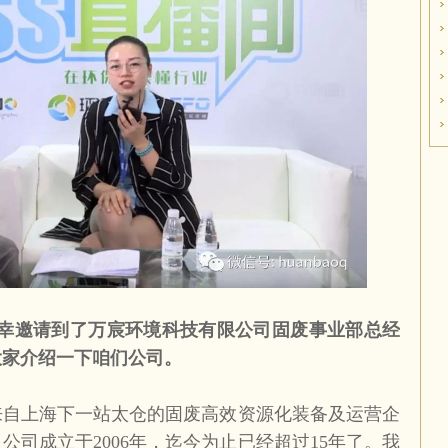
幸邀请到了万宸环境科技有限公司固废事业部总经
大家介绍一下咱们公司。
来自上海下一站太仓的固废高效资源化装备及运营企
，公司成立于
2006
年，迄今为止已经超过
15
年了。我