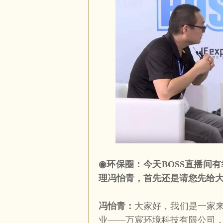
◉
环保圈：今天
BOSS
直播间有
理冯怡青，首先还是请您先给
冯怡青：
大家好，我们是一家
业——万宸环境科技有限公司