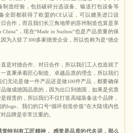
备制造经验，包括破碎分选设备、输送打包设备等
备全部都获得了欧盟的
CE
认证，可以媲美进口设
对日合作，而且我们长三角地带的苏州制造也算是享
n China
”，现在“
Made in Suzhou
”也是产品质量的保
又因为入驻了
300
多家德资企业，所以也称为是“德企
一直是对德合作、对日合作，所以我们工人也造就了
，一直秉承着匠心制造、卓越品质的理念，所以我们
我们无论是做一件产品还是做
100
件产品，都要确保
产品做成德国品质的，因为出口到德国，如果是劣质
费是很贵的，所以我们不仅打造高端装备这个品牌，
们的
logo
、我们的口号“循环创造价值”在大陆境内也
宸对品牌是非常注重的。
感觉特别有工匠精神，
感觉是品质的代名词，那么