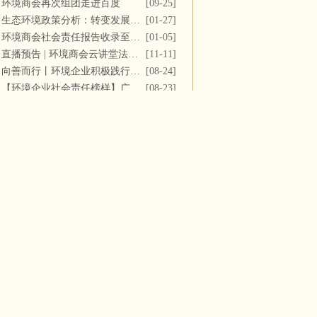
环境商会再次组团走进百度
[09-25]
生态环境政策分析：转变发展方式，推进“双碳”目标
[01-27]
环境商会社会责任报告收录至《中国民营企业社会责任报告》
[01-05]
直播预告 | 环境商会云讲堂法务专场第十一期
[11-11]
向善而行丨环境企业积极践行社会责任 彰显优秀榜样力量
[08-24]
【环境企业社会责任榜样】广西碧清源环保投资有限公司
[08-23]
企业动态
【更多】
大唐环境董事长辞任
[06-16]
节能国祯：提前终止吴桥县城区污水处理厂PPP项目合同
[06-15]
中建环能与中国能建葛洲坝生态环保公司开展座谈交流
[06-15]
绿色动力中标天台县垃圾焚烧及飞灰填埋场运维服务
[06-13]
光大装备中标长春市城市生活垃圾处理中心渗滤液系统更新改造项目
[06-12]
3.01亿元！台州水务拟出售滨海水务全部股权
[06-11]
浙江省环保集团携手宝武环科签署战略合作协议
[06-11]
注册资本4.8亿 中国水务成立新公司
[06-11]