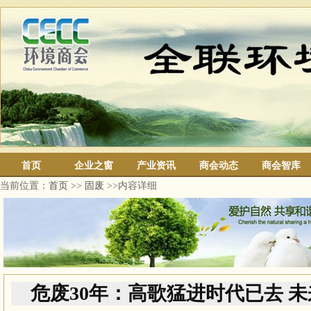
首页
企业之窗
产业资讯
商会动态
商会智库
当前位置：
首页
>>
固废
>>内容详细
危废30年：高歌猛进时代已去 