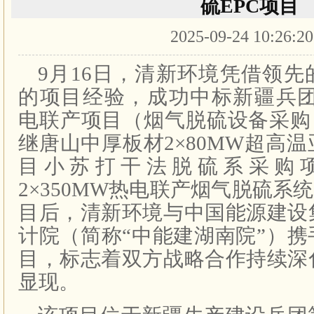
硫EPC项目
2025-09-24 10:26:2
9月16日，
清新环境
凭借领先
的项目经验，成功中标新疆兵团分
电联产项目（
烟气脱硫设备
采购
继唐山中厚板材2×80MW超高
目小苏打干法脱硫系采购
2×350MW热电联产烟气
脱硫系统
目后，清新环境与中国能源建设
计院（简称“中能建湖南院”）
目，标志着双方战略合作持续深
显现。