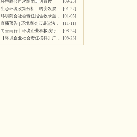
环境商会再次组团走进百度
[09-25]
生态环境政策分析：转变发展方式，推进“双碳”目标
[01-27]
环境商会社会责任报告收录至《中国民营企业社会责任报告》
[01-05]
直播预告 | 环境商会云讲堂法务专场第十一期
[11-11]
向善而行丨环境企业积极践行社会责任 彰显优秀榜样力量
[08-24]
【环境企业社会责任榜样】广西碧清源环保投资有限公司
[08-23]