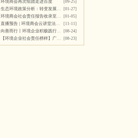
环境商会再次组团走进百度
[09-25]
生态环境政策分析：转变发展方式，推进“双碳”目标
[01-27]
环境商会社会责任报告收录至《中国民营企业社会责任报告》
[01-05]
直播预告 | 环境商会云讲堂法务专场第十一期
[11-11]
向善而行丨环境企业积极践行社会责任 彰显优秀榜样力量
[08-24]
【环境企业社会责任榜样】广西碧清源环保投资有限公司
[08-23]