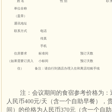
姓 名
性 别
职 
单位全称
（盖章）
通讯地址
联系方式
电话
传真
手机
住房要求
标准间
预订天数
（如果需要订房入
小标间
预订天数
住）
备注：请自行到酒店办理入住和离店结账手续
注：会议期间的食宿参考价格为：迎
人民币400元/天（含一个自助早餐），
间）的价格为人民币370元（含一个自