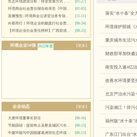
生态环境政策分析：转变发展方式，推进“双碳”目标
[01-27]
环境商会社会责任报告收录至《中国民营企业社会责任报告》
[01-05]
落实“水十条”
直播预告 | 环境商会云讲堂法务专场第十一期
[11-11]
向善而行丨环境企业积极践行社会责任 彰显优秀榜样力量
[08-24]
环境保护部就《
【环境企业社会责任榜样】广西碧清源环保投资有限公司
[08-23]
重庆城市生活污
环境企业50强
【更多】
2022年度
财政部等加快遴选
2021年度
南安投入逾4亿
改善水环境要坚
北京严治水污染 
企业动态
【更多】
污染湘江！排污公
大唐环境董事长辞任
[06-16]
福州版“水十条”
节能国祯：提前终止吴桥县城区污水处理厂PPP项目合同
[06-15]
中建环能与中国能建葛洲坝生态环保公司开展座谈交流
[06-15]
广东江门出台“水