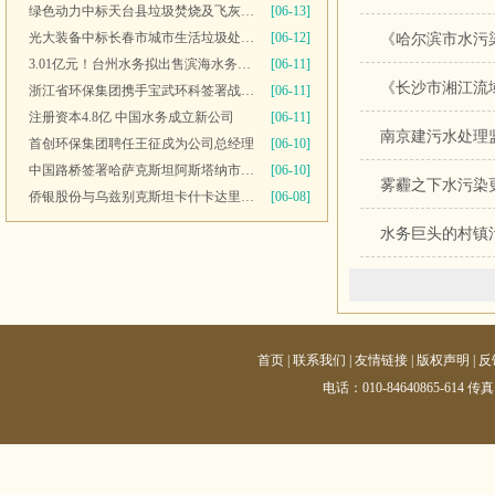
绿色动力中标天台县垃圾焚烧及飞灰填埋场运维服务
[06-13]
光大装备中标长春市城市生活垃圾处理中心渗滤液系统更新改造项目
[06-12]
《哈尔滨市水污
3.01亿元！台州水务拟出售滨海水务全部股权
[06-11]
《长沙市湘江流
浙江省环保集团携手宝武环科签署战略合作协议
[06-11]
注册资本4.8亿 中国水务成立新公司
[06-11]
南京建污水处理
首创环保集团聘任王征戍为公司总经理
[06-10]
中国路桥签署哈萨克斯坦阿斯塔纳市2号污水处理厂项目商务合同
[06-10]
雾霾之下水污染
侨银股份与乌兹别克斯坦卡什卡达里亚州签署合作备忘录
[06-08]
水务巨头的村镇
首页
|
联系我们
|
友情链接
|
版权声明
|
反
电话：010-84640865-614 传真：