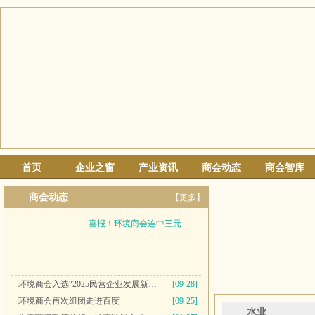
首页
企业之窗
产业资讯
商会动态
商会智库
商会动态
【更多】
喜报！环境商会连中三元
环境商会入选“2025民营企业发展新质生产力系列典型案例”
[09-28]
环境商会再次组团走进百度
[09-25]
水业