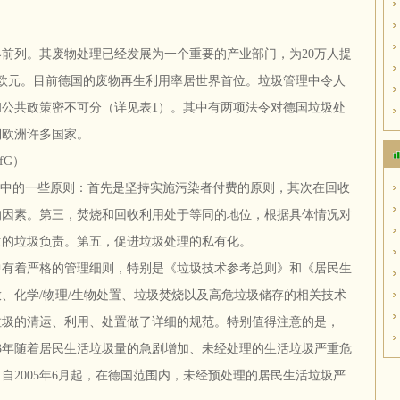
前列。其废物处理已经发展为一个重要的产业部门，为20万人提
亿欧元。目前德国的废物再生利用率居世界首位。垃圾管理中令人
公共政策密不可分（详见表1）。其中有两项法令对德国垃圾处
到欧洲许多国家。
fG）
垃圾处理中的一些原则：首先是坚持实施污染者付费的原则，其次在回收
的因素。第三，焚烧和回收利用处于等同的地位，根据具体情况对
生的垃圾负责。第五，促进垃圾处理的私有化。
中有着严格的管理细则，特别是《垃圾技术参考总则》和《居民生
、化学/物理/生物处置、垃圾焚烧以及高危垃圾储存的相关技术
垃圾的清运、利用、处置做了详细的规范。特别值得注意的是，
93年随着居民生活垃圾量的急剧增加、未经处理的生活垃圾严重危
自2005年6月起，在德国范围内，未经预处理的居民生活垃圾严