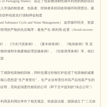
 Recovery of Packaging Wastes） 设定了包装物强制性循环利用的两阶段目
进入市场的制造者、包装者、经销者承担回收和循环利用责任。最
次性饮料包装实行强制押金制度
bstance Cycle and Waste Management） 追求循环经济、资源
严格的先后顺序：避免产生-再利用-处置（Avoid-recover-
例》、《污水污泥条例》、《废木材条例》、《电池条例》等 还
废物存储和生物废物处理设施条例》、《垃圾填埋条例》等，他们
框架
促进了德国包装物的回收，同时也通过价格杠杆促进了包装物的减量
核心思想是“生产者责任”， 生产企业有责任对其产品包装产生的
证明，否则必须委托相应的公司（即下文中提到的“绿点公司”）
利用及利用比率作了相关规定。依据该法规，德国成立了“二元体