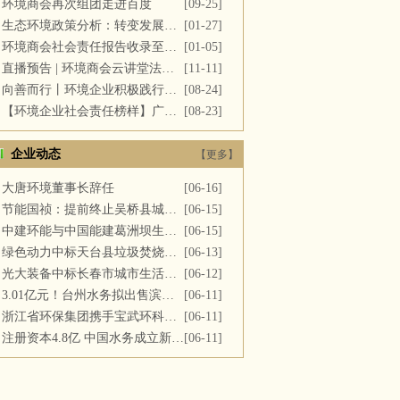
环境商会再次组团走进百度
[09-25]
生态环境政策分析：转变发展方式，推进“双碳”目标
[01-27]
环境商会社会责任报告收录至《中国民营企业社会责任报告》
[01-05]
直播预告 | 环境商会云讲堂法务专场第十一期
[11-11]
向善而行丨环境企业积极践行社会责任 彰显优秀榜样力量
[08-24]
【环境企业社会责任榜样】广西碧清源环保投资有限公司
[08-23]
企业动态
【更多】
大唐环境董事长辞任
[06-16]
节能国祯：提前终止吴桥县城区污水处理厂PPP项目合同
[06-15]
中建环能与中国能建葛洲坝生态环保公司开展座谈交流
[06-15]
绿色动力中标天台县垃圾焚烧及飞灰填埋场运维服务
[06-13]
光大装备中标长春市城市生活垃圾处理中心渗滤液系统更新改造项目
[06-12]
3.01亿元！台州水务拟出售滨海水务全部股权
[06-11]
浙江省环保集团携手宝武环科签署战略合作协议
[06-11]
注册资本4.8亿 中国水务成立新公司
[06-11]