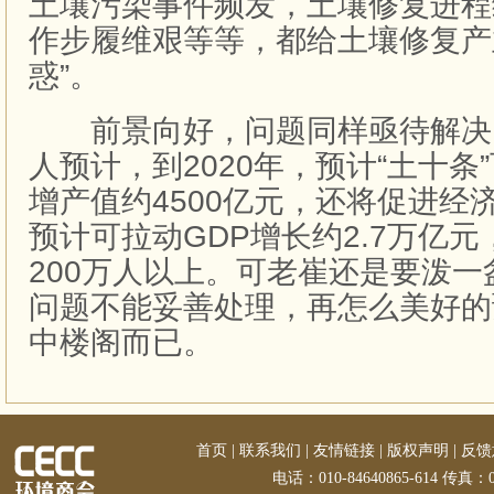
土壤污染事件频发，土壤修复进程
作步履维艰等等，都给土壤修复产
惑”。
前景向好，问题同样亟待解决
人预计，到2020年，预计“土十条
增产值约4500亿元，还将促进经
预计可拉动GDP增长约2.7万亿
200万人以上。可老崔还是要泼
问题不能妥善处理，再怎么美好的
中楼阁而已。
首页
|
联系我们
|
友情链接
|
版权声明
|
反馈
电话：010-84640865-614 传真：01