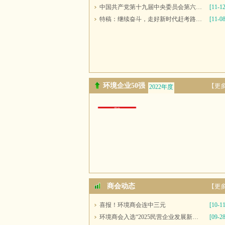
中国共产党第十九届中央委员会第六次全体会议公报
[11-12
特稿：继续奋斗，走好新时代赶考路——写在党的十九届六中全会召开之际
[11-08
环境企业50强
【更
2022年度
2021年度
商会动态
【更
喜报！环境商会连中三元
[10-11
环境商会入选“2025民营企业发展新质生产力系列典型案例”
[09-28